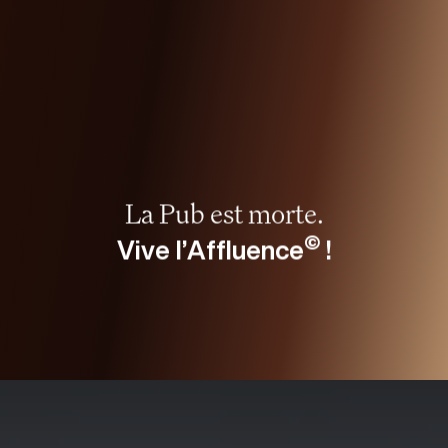
©
V
i
v
e
l
’
A
f
f
l
u
e
n
c
e
!