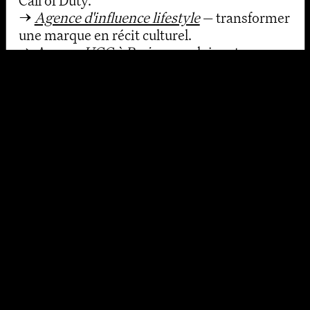
Call of Duty.
→
Agence d'influence lifestyle
— transformer
une marque en récit culturel.
→
Agence UGC à Paris
— produire et
réutiliser le contenu créateur pour multiplier
le ROI.
→
Agence RP influenceurs
— des relations
presse nouvelle génération, pour les
journalistes et les créateurs.
→
Influence à l'international
— déployer une
campagne multi-pays, de la stratégie à la
conformité.
→
Agence influence Twitch
— sponsoring de
streams et activations live.
→
Influence luxe
— activer les communautés
premium sans diluer la marque.
→
Social media & influence intégrés
— une
seule stratégie pour les comptes de marque