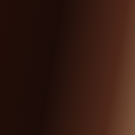
©
V
i
v
e
l
’
A
f
f
l
u
e
n
c
e
!